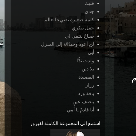
قلبك
جدي
كلمة صغيرة تضيء العالم
حفل تنكري
صباحٌ ينتمي لي
لن أعود وحيدًا\ة إلى المنزل
أبي
ولدت ندًّا
بلا دين
القصيدة
رزان
باقة ورد
بنصف عينٍ
أنا قادمٌ يا أمي
استمع إلى المجموعة الكاملة لفيروز