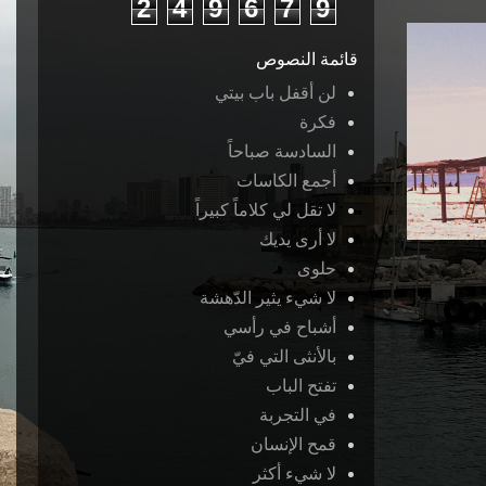
2
4
9
6
7
9
قائمة النصوص
لن أقفل باب بيتي
فكرة
السادسة صباحاً
أجمع الكاسات
لا تقل لي كلاماً كبيراً
لا أرى يديك
حلوى
لا شيء يثير الدّهشة
أشباح في رأسي
بالأنثى التي فيّ
تفتح الباب
في التجربة
قمح الإنسان
لا شيء أكثر