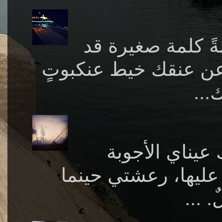
ةً كلمة صغيرة قد
 عن عنقك خيط عنكبوتٍ
تفك
by Abreeshi- Tantura 2012 جوبة
ليها، رعشتي حينما
املٌ