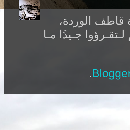
Susie طف الوردة
تقـرؤوا جـيدًا مـا
.
Blogge