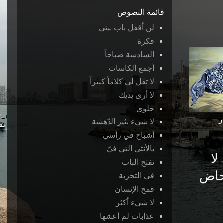
قائمة النصوص
لن أقفل باب بيتي
فكرة
السادسة صباحاً
أجمع الكاسات
لا تقل لي كلاماً كبيراً
لا أرى يديك
حلوى
ر
لا شيء يثير الدّهشة
أشباح في رأسي
بالأنثى التي فيّ
لا
تفتح الباب
حاض
في التجربة
قمح الإنسان
لا شيء أكثر
عذابات لم أعشها