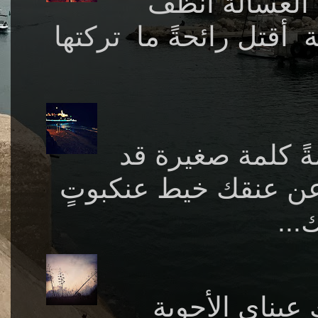
الغسالة أنظف
 أقتل رائحةً ما تركتها
ةً كلمة صغيرة قد
 عن عنقك خيط عنكبوتٍ
...
by Abreesh تعطيك عيناي الأجوبة