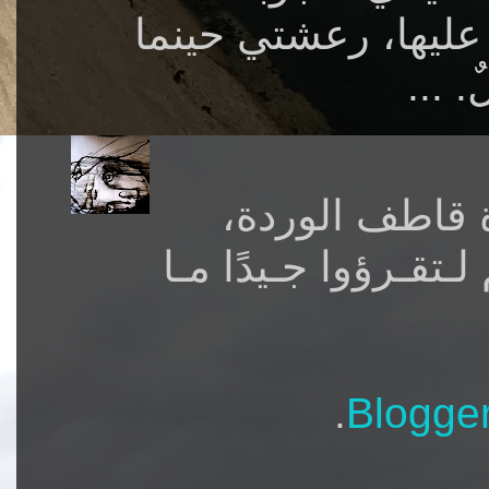
ليها، رعشتي حينما
 ...
وة قاطف الوردة،
تقـرؤوا جـيدًا مـا
.
Blogge