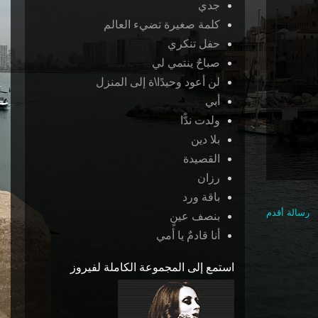
جدي
كلمة صغيرة تضيء العالم
حفل تنكري
صباحٌ ينتمي لي
لن أعود وحيدًا\ة إلى المنزل
أبي
ولدت ندًّا
بلا دين
القصيدة
رزان
باقة ورد
رسالة أقدم
بنصف عينٍ
أنا قادمٌ يا أمي
استمع إلى المجموعة الكاملة لفيروز