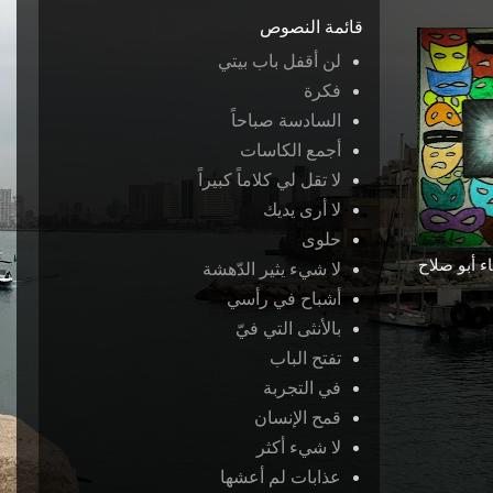
قائمة النصوص
لن أقفل باب بيتي
فكرة
السادسة صباحاً
أجمع الكاسات
لا تقل لي كلاماً كبيراً
لا أرى يديك
حلوى
ء أبو صلاح
لا شيء يثير الدّهشة
أشباح في رأسي
بالأنثى التي فيّ
تفتح الباب
في التجربة
قمح الإنسان
لا شيء أكثر
عذابات لم أعشها