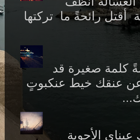
الغسالة أنظف
 أقتل رائحةً ما تركتها
ةً كلمة صغيرة قد
 عن عنقك خيط عنكبوتٍ
...
by Abreesh تعطيك عيناي الأجوبة